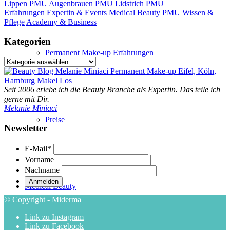
Lippen PMU
Augenbrauen PMU
Lidstrich PMU
Erfahrungen
Expertin & Events
Medical Beauty
PMU Wissen &
Pflege
Academy & Business
Kategorien
Permanent Make-up Erfahrungen
Kategorien
Seit 2006 erlebe ich die Beauty Branche als Expertin. Das teile ich
gerne mit Dir.
Melanie Miniaci
Preise
Newsletter
E-Mail
*
Vorname
Nachname
Medical Beauty
© Copyright - Miderma
Link zu Instagram
Link zu Facebook