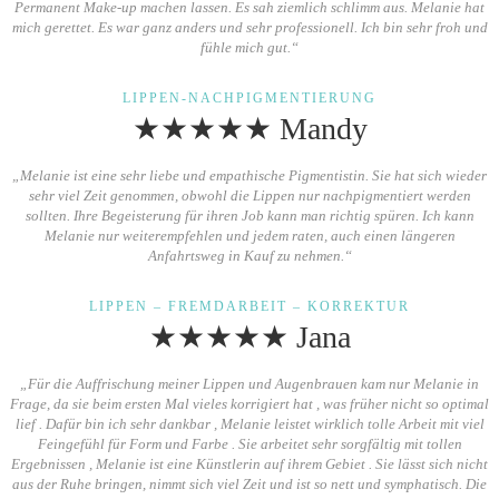
Permanent Make-up machen lassen. Es sah ziemlich schlimm aus. Melanie hat
mich gerettet. Es war ganz anders und sehr professionell. Ich bin sehr froh und
fühle mich gut.“
LIPPEN-NACHPIGMENTIERUNG
★★★★★ Mandy
„Melanie ist eine sehr liebe und empathische Pigmentistin. Sie hat sich wieder
sehr viel Zeit genommen, obwohl die Lippen nur nachpigmentiert werden
sollten. Ihre Begeisterung für ihren Job kann man richtig spüren. Ich kann
Melanie nur weiterempfehlen und jedem raten, auch einen längeren
Anfahrtsweg in Kauf zu nehmen.“
LIPPEN – FREMDARBEIT – KORREKTUR
★★★★★ Jana
„Für die Auffrischung meiner Lippen und Augenbrauen kam nur Melanie in
Frage, da sie beim ersten Mal vieles korrigiert hat , was früher nicht so optimal
lief . Dafür bin ich sehr dankbar , Melanie leistet wirklich tolle Arbeit mit viel
Feingefühl für Form und Farbe . Sie arbeitet sehr sorgfältig mit tollen
Ergebnissen , Melanie ist eine Künstlerin auf ihrem Gebiet . Sie lässt sich nicht
aus der Ruhe bringen, nimmt sich viel Zeit und ist so nett und symphatisch. Die