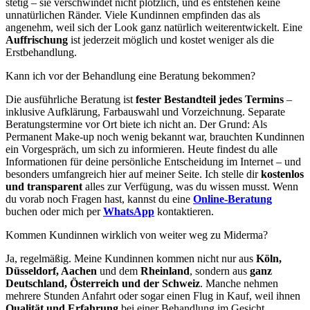
stetig – sie verschwindet nicht plötzlich, und es entstehen keine
unnatürlichen Ränder. Viele Kundinnen empfinden das als
angenehm, weil sich der Look ganz natürlich weiterentwickelt. Eine
Auffrischung
ist jederzeit möglich und kostet weniger als die
Erstbehandlung.
Kann ich vor der Behandlung eine Beratung bekommen?
Die ausführliche Beratung ist
fester Bestandteil jedes Termins
–
inklusive Aufklärung, Farbauswahl und Vorzeichnung. Separate
Beratungstermine vor Ort biete ich nicht an. Der Grund: Als
Permanent Make-up noch wenig bekannt war, brauchten Kundinnen
ein Vorgespräch, um sich zu informieren. Heute findest du alle
Informationen für deine persönliche Entscheidung im Internet – und
besonders umfangreich hier auf meiner Seite. Ich stelle dir
kostenlos
und transparent
alles zur Verfügung, was du wissen musst. Wenn
du vorab noch Fragen hast, kannst du eine
Online-Beratung
buchen oder mich per
WhatsApp
kontaktieren.
Kommen Kundinnen wirklich von weiter weg zu Miderma?
Ja, regelmäßig. Meine Kundinnen kommen nicht nur aus
Köln,
Düsseldorf, Aachen
und dem
Rheinland
, sondern aus
ganz
Deutschland, Österreich und der Schweiz
. Manche nehmen
mehrere Stunden Anfahrt oder sogar einen Flug in Kauf, weil ihnen
Qualität und Erfahrung
bei einer Behandlung im Gesicht