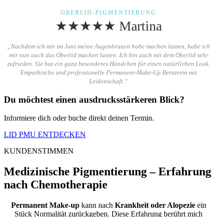
OBERLID-PIGMENTIERUNG
★★★★★ Martina
„Nachdem ich mir im Juni meine Augenbrauen habe machen lassen, habe ich
mir nun auch das Oberlid machen lassen. Ich bin auch mit dem Oberlid sehr
zufrieden. Sie hat ein ganz besonderes Händchen für einen natürlichen Look.
Empathische und professionelle Permanent-Make-Up Beraterin mit
Leidenschaft.“
Du möchtest einen ausdrucksstärkeren Blick?
Informiere dich oder buche direkt deinen Termin.
LID PMU ENTDECKEN
KUNDENSTIMMEN
Medizinische Pigmentierung – Erfahrung
nach Chemotherapie
Permanent Make-up
kann nach
Krankheit oder Alopezie
ein
Stück Normalität zurückgeben. Diese Erfahrung berührt mich