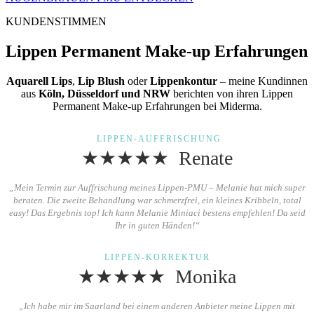
KUNDENSTIMMEN
Lippen Permanent Make-up Erfahrungen
Aquarell Lips
,
Lip Blush
oder
Lippenkontur
– meine Kundinnen
aus
Köln, Düsseldorf und NRW
berichten von ihren Lippen
Permanent Make-up Erfahrungen bei Miderma.
LIPPEN-AUFFRISCHUNG
★★★★★ Renate
„Mein Termin zur Auffrischung meines Lippen-PMU – Melanie hat mich super
beraten. Die zweite Behandlung war schmerzfrei, ein kleines Kribbeln, total
easy! Das Ergebnis top! Ich kann Melanie Miniaci bestens empfehlen! Da seid
Ihr in guten Händen!“
LIPPEN-KORREKTUR
★★★★★ Monika
„Ich habe mir im Saarland bei einem anderen Anbieter meine Lippen mit