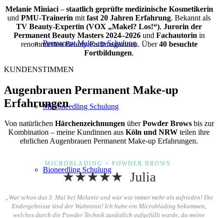
Melanie Miniaci
–
staatlich geprüfte medizinische Kosmetikerin
und
PMU-Trainerin
mit
fast 20 Jahren Erfahrung
. Bekannt als
TV Beauty-Expertin (VOX „Makel? Los!“)
,
Jurorin der
Permanent Beauty Masters 2024–2026
und
Fachautorin
in
Permanent Make-up Schulung
renommierten Beauty-Fachmagazinen. Über
40 besuchte
Fortbildungen
.
KUNDENSTIMMEN
Augenbrauen Permanent Make-up
Erfahrungen
Microneedling Schulung
Von natürlichen
Härchenzeichnungen
über
Powder Brows
bis zur
Kombination – meine Kundinnen aus
Köln und NRW
teilen ihre
ehrlichen Augenbrauen Permanent Make-up Erfahrungen.
MICROBLADING + POWDER BROWS
Bioneedling Schulung
★★★★★ Julia
„War schon das 3. Mal bei Melanie und war wie immer mehr als zufrieden! Die
Endergebnisse sind der Wahnsinn! Ich habe ein Microblading bekommen,
welches durch die Powder Technik zusätzlich aufgefüllt wurde, da meine