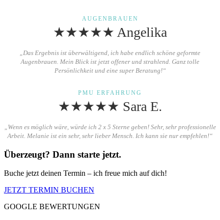
AUGENBRAUEN
★★★★★ Angelika
„Das Ergebnis ist überwältigend, ich habe endlich schöne geformte
Augenbrauen. Mein Blick ist jetzt offener und strahlend. Ganz tolle
Persönlichkeit und eine super Beratung!“
PMU ERFAHRUNG
★★★★★ Sara E.
„Wenn es möglich wäre, würde ich 2 x 5 Sterne geben! Sehr, sehr professionelle
Arbeit. Melanie ist ein sehr, sehr lieber Mensch. Ich kann sie nur empfehlen!“
Überzeugt? Dann starte jetzt.
Buche jetzt deinen Termin – ich freue mich auf dich!
JETZT TERMIN BUCHEN
GOOGLE BEWERTUNGEN