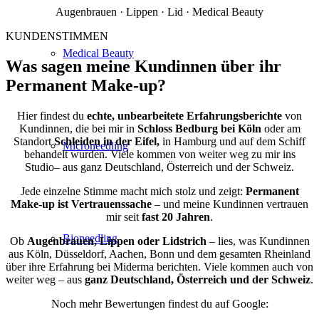
Augenbrauen · Lippen · Lid · Medical Beauty
KUNDENSTIMMEN
Medical Beauty
Was sagen meine Kundinnen über ihr
Permanent Make-up?
Hier findest du
echte, unbearbeitete Erfahrungsberichte
von
Kundinnen, die bei mir in
Schloss Bedburg bei Köln
oder am
Standort
Schleiden in der Eifel,
in Hamburg und auf dem Schiff
Microneedling
behandelt wurden. Viele kommen von weiter weg zu mir ins
Studio– aus ganz Deutschland, Österreich und der Schweiz.
Jede einzelne Stimme macht mich stolz und zeigt:
Permanent
Make-up ist Vertrauenssache
– und meine Kundinnen vertrauen
mir seit
fast 20 Jahren
.
Bioneedling
Ob
Augenbrauen, Lippen oder Lidstrich
– lies, was Kundinnen
aus Köln, Düsseldorf, Aachen, Bonn und dem gesamten Rheinland
über ihre Erfahrung bei Miderma berichten. Viele kommen auch von
weiter weg – aus
ganz Deutschland, Österreich und der Schweiz
.
Noch mehr Bewertungen findest du auf Google: