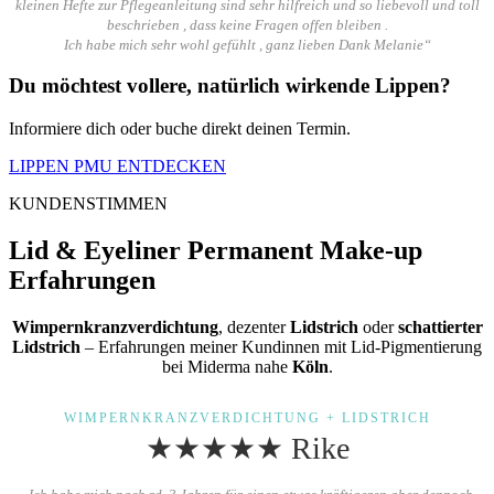
kleinen Hefte zur Pflegeanleitung sind sehr hilfreich und so liebevoll und toll
beschrieben , dass keine Fragen offen bleiben .
Ich habe mich sehr wohl gefühlt , ganz lieben Dank Melanie“
Du möchtest vollere, natürlich wirkende Lippen?
Informiere dich oder buche direkt deinen Termin.
LIPPEN PMU ENTDECKEN
KUNDENSTIMMEN
Lid
&
Eyeliner Permanent Make-up
Erfahrungen
Wimpernkranzverdichtung
, dezenter
Lidstrich
oder
schattierter
Lidstrich
– Erfahrungen meiner Kundinnen mit Lid-Pigmentierung
bei Miderma nahe
Köln
.
WIMPERNKRANZVERDICHTUNG + LIDSTRICH
★★★★★ Rike