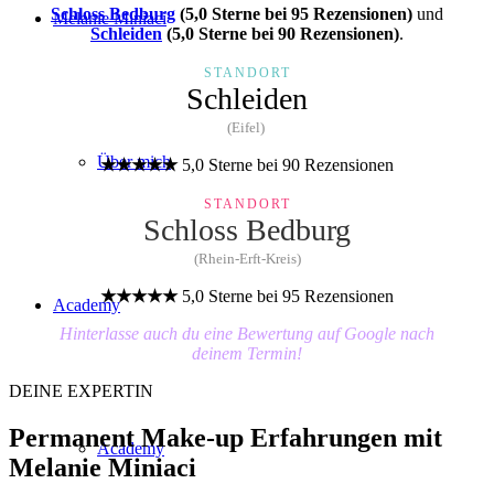
Schloss Bedburg
(5,0 Sterne bei 95 Rezensionen)
und
Melanie Miniaci
Schleiden
(5,0 Sterne bei 90 Rezensionen)
.
STANDORT
Schleiden
(Eifel)
Über mich
★★★★★
5,0 Sterne bei 90 Rezensionen
STANDORT
Schloss Bedburg
(Rhein-Erft-Kreis)
★★★★★
5,0 Sterne bei 95 Rezensionen
Academy
Hinterlasse auch du eine Bewertung auf Google nach
deinem Termin!
DEINE EXPERTIN
Permanent Make-up Erfahrungen mit
Academy
Melanie Miniaci