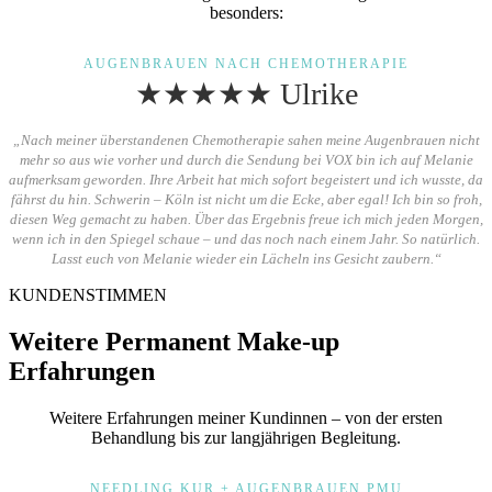
besonders:
AUGENBRAUEN NACH CHEMOTHERAPIE
★★★★★ Ulrike
„Nach meiner überstandenen Chemotherapie sahen meine Augenbrauen nicht
mehr so aus wie vorher und durch die Sendung bei VOX bin ich auf Melanie
aufmerksam geworden. Ihre Arbeit hat mich sofort begeistert und ich wusste, da
fährst du hin. Schwerin – Köln ist nicht um die Ecke, aber egal! Ich bin so froh,
diesen Weg gemacht zu haben. Über das Ergebnis freue ich mich jeden Morgen,
wenn ich in den Spiegel schaue – und das noch nach einem Jahr. So natürlich.
Lasst euch von Melanie wieder ein Lächeln ins Gesicht zaubern.“
KUNDENSTIMMEN
Weitere Permanent Make-up
Erfahrungen
Weitere Erfahrungen meiner Kundinnen – von der ersten
Behandlung bis zur langjährigen Begleitung.
NEEDLING KUR + AUGENBRAUEN PMU