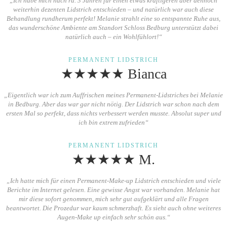
„Ich habe mich nach rd. 3 Jahren für einen etwas kräftigeren aber dennoch
weiterhin dezenten Lidstrich entschieden – und natürlich war auch diese
Behandlung rundherum perfekt! Melanie strahlt eine so entspannte Ruhe aus,
das wunderschöne Ambiente am Standort Schloss Bedburg unterstützt dabei
natürlich auch – ein Wohlfühlort!“
PERMANENT LIDSTRICH
★★★★★ Bianca
„Eigentlich war ich zum Auffrischen meines Permanent-Lidstriches bei Melanie
in Bedburg. Aber das war gar nicht nötig. Der Lidstrich war schon nach dem
ersten Mal so perfekt, dass nichts verbessert werden musste. Absolut super und
ich bin extrem zufrieden“
PERMANENT LIDSTRICH
★★★★★ M.
„Ich hatte mich für einen Permanent-Make-up Lidstrich entschieden und viele
Berichte im Internet gelesen. Eine gewisse Angst war vorhanden. Melanie hat
mir diese sofort genommen, mich sehr gut aufgeklärt und alle Fragen
beantwortet. Die Prozedur war kaum schmerzhaft. Es sieht auch ohne weiteres
Augen-Make up einfach sehr schön aus.“