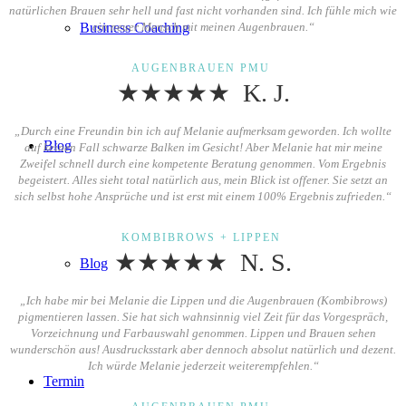
natürlichen Brauen sehr hell und fast nicht vorhanden sind. Ich fühle mich wie
Business Coaching
ein neuer Mensch mit meinen Augenbrauen.“
AUGENBRAUEN PMU
★★★★★ K. J.
„Durch eine Freundin bin ich auf Melanie aufmerksam geworden. Ich wollte
Blog
auf keinen Fall schwarze Balken im Gesicht! Aber Melanie hat mir meine
Zweifel schnell durch eine kompetente Beratung genommen. Vom Ergebnis
begeistert. Alles sieht total natürlich aus, mein Blick ist offener. Sie setzt an
sich selbst hohe Ansprüche und ist erst mit einem 100% Ergebnis zufrieden.“
KOMBIBROWS + LIPPEN
★★★★★ N. S.
Blog
„Ich habe mir bei Melanie die Lippen und die Augenbrauen (Kombibrows)
pigmentieren lassen. Sie hat sich wahnsinnig viel Zeit für das Vorgespräch,
Vorzeichnung und Farbauswahl genommen. Lippen und Brauen sehen
wunderschön aus! Ausdrucksstark aber dennoch absolut natürlich und dezent.
Ich würde Melanie jederzeit weiterempfehlen.“
Termin