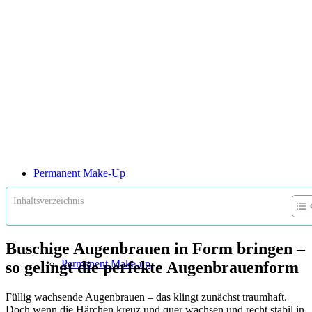
Permanent Make-Up
Inhaltsverzeichnis
Buschige Augenbrauen in Form bringen –
Permanent Make-up
so gelingt die perfekte Augenbrauenform
Füllig wachsende Augenbrauen – das klingt zunächst traumhaft.
Doch wenn die Härchen kreuz und quer wachsen und recht stabil in