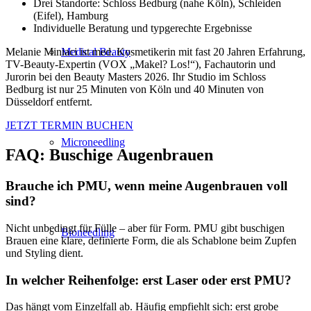
Drei Standorte: Schloss Bedburg (nahe Köln), Schleiden
(Eifel), Hamburg
Individuelle Beratung und typgerechte Ergebnisse
Medical Beauty
Melanie Miniaci ist med. Kosmetikerin mit fast 20 Jahren Erfahrung,
TV-Beauty-Expertin (VOX „Makel? Los!“), Fachautorin und
Jurorin bei den Beauty Masters 2026. Ihr Studio im Schloss
Bedburg ist nur 25 Minuten von Köln und 40 Minuten von
Düsseldorf entfernt.
JETZT TERMIN BUCHEN
Microneedling
FAQ: Buschige Augenbrauen
Brauche ich PMU, wenn meine Augenbrauen voll
sind?
Nicht unbedingt für Fülle – aber für Form. PMU gibt buschigen
Bioneedling
Brauen eine klare, definierte Form, die als Schablone beim Zupfen
und Styling dient.
In welcher Reihenfolge: erst Laser oder erst PMU?
Das hängt vom Einzelfall ab. Häufig empfiehlt sich: erst grobe