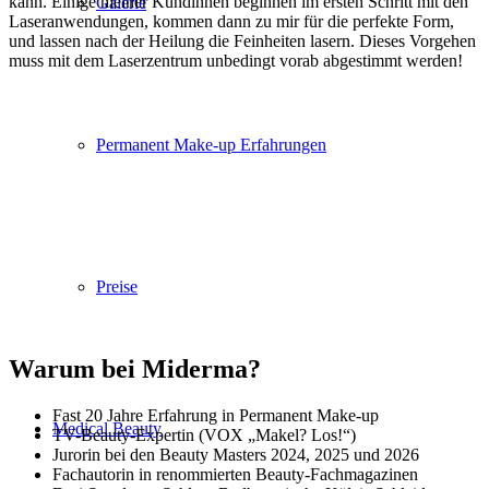
kann. Einige meiner Kundinnen beginnen im ersten Schritt mit den
Galerie
Laseranwendungen, kommen dann zu mir für die perfekte Form,
und lassen nach der Heilung die Feinheiten lasern. Dieses Vorgehen
muss mit dem Laserzentrum unbedingt vorab abgestimmt werden!
Permanent Make-up Erfahrungen
Preise
Warum bei Miderma?
Fast 20 Jahre Erfahrung in Permanent Make-up
Medical Beauty
TV-Beauty-Expertin (VOX „Makel? Los!“)
Jurorin bei den Beauty Masters 2024, 2025 und 2026
Fachautorin in renommierten Beauty-Fachmagazinen