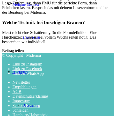
Laser-Entfernung, dann PMU für die perfekte Form, dann
Melanie Miniaci
Feinheiten lasern. Besprich das mit deinem Laserzentrum und bei
der Beratung bei Miderma.
Welche Technik bei buschigen Brauen?
Meist reicht eine Schattierung für die Formdefinition. Eine
Härchenzeichnung ist bei vollem Wuchs selten nötig. Das
Über mich
besprechen wir individuell.
Beitrag teilen
© Copyright - Miderma
Link zu Instagram
Link zu Facebook
Academy
Link zu WhatsApp
Newsletter
Empfehlungen
AGB
Datenschutzerklärung
Impressum
Academy
Schloss Bedburg
Schleiden
Hamburg-Halstenbek