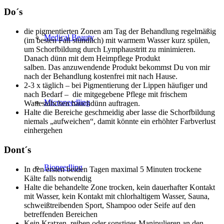
Do´s
die pigmentierten Zonen am Tag der Behandlung regelmäßig
Medical Beauty
(im besten Fall stündlich) mit warmem Wasser kurz spülen,
um Schorfbildung durch Lymphaustritt zu minimieren.
Danach dünn mit dem Heimpflege Produkt
salben. Das anzuwendende Produkt bekommst Du von mir
nach der Behandlung kostenfrei mit nach Hause.
2-3 x täglich – bei Pigmentierung der Lippen häufiger und
nach Bedarf – die mitgegebene Pflege mit frischem
Microneedling
Wattestäbchen hauchdünn auftragen.
Halte die Bereiche geschmeidig aber lasse die Schorfbildung
niemals „aufweichen“, damit könnte ein erhöhter Farbverlust
einhergehen
Dont´s
Bioneedling
In den ersten beiden Tagen maximal 5 Minuten trockene
Kälte falls notwendig
Halte die behandelte Zone trocken, kein dauerhafter Kontakt
mit Wasser, kein Kontakt mit chlorhaltigem Wasser, Sauna,
schweißtreibenden Sport, Shampoo oder Seife auf den
betreffenden Bereichen
Kein Kratzen, reiben oder sonstiges Manipulieren an den