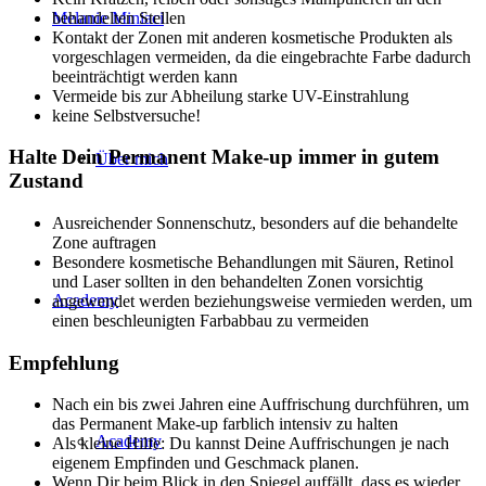
behandelten Stellen
Melanie Miniaci
Kontakt der Zonen mit anderen kosmetische Produkten als
vorgeschlagen vermeiden, da die eingebrachte Farbe dadurch
beeinträchtigt werden kann
Vermeide bis zur Abheilung starke UV-Einstrahlung
keine Selbstversuche!
Halte Dein Permanent Make-up immer in gutem
Über mich
Zustand
Ausreichender Sonnenschutz, besonders auf die behandelte
Zone auftragen
Besondere kosmetische Behandlungen mit Säuren, Retinol
und Laser sollten in den behandelten Zonen vorsichtig
Academy
angewendet werden beziehungsweise vermieden werden, um
einen beschleunigten Farbabbau zu vermeiden
Empfehlung
Nach ein bis zwei Jahren eine Auffrischung durchführen, um
das Permanent Make-up farblich intensiv zu halten
Academy
Als kleine Hilfe: Du kannst Deine Auffrischungen je nach
eigenem Empfinden und Geschmack planen.
Wenn Dir beim Blick in den Spiegel auffällt, dass es wieder