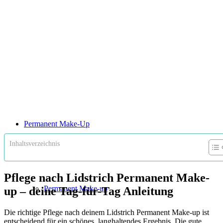
Permanent Make-Up
Inhaltsverzeichnis
Pflege nach Lidstrich Permanent Make-
Permanent Make-up
up – deine Tag-für-Tag Anleitung
Die richtige Pflege nach deinem Lidstrich Permanent Make-up ist
entscheidend für ein schönes, langhaltendes Ergebnis. Die gute