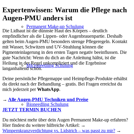
Expertenwissen: Warum die Pflege nach
Augen-PMU anders ist
Permanent Make-up Schulung
Die Lidhaut ist die dünnste Haut des Körpers – deutlich
empfindlicher als die Lippen- oder Augenbrauenpartie. Deshalb
gelten beim Augen-PMU besonders strenge Pflegeregeln. Kontakt
mit Wasser, Schwitzen und UV-Strahlung können die
Pigmenteinlagerung in den ersten Tagen negativ beeinflussen. Die
gute Nachricht: Wenn du dich an die Anleitung hältst, ist die
Heilung in der Regel unkompliziert und die Ergebnisse
Microneedling Schulung
langanhaltend schön.
Deine persönliche Pflegemappe und Heimpflege-Produkte erhältst
du direkt nach der Behandlung – gratis. Bei Fragen erreichst du
mich jederzeit per
WhatsApp
.
→
Alle Augen-PMU Techniken und Preise
Bioneedling Schulung
JETZT TERMIN BUCHEN
Du möchtest mehr über dein Augen Permanent Make-up erfahren?
Hier findest du weitere hilfreiche Artikel: →
Wimpernkranzverdichtung vs. Lidstrich – was passt zu mir?
→