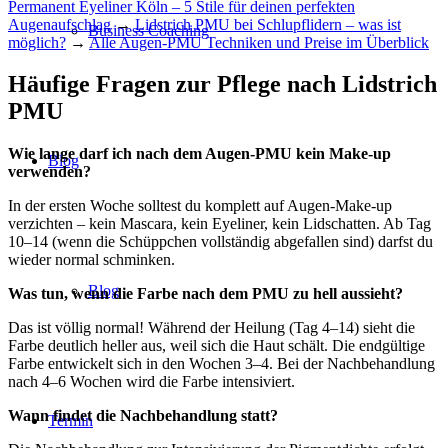
Permanent Eyeliner Köln – 5 Stile für deinen perfekten
Augenaufschlag
→
Lidstrich PMU bei Schlupflidern – was ist
Business Coaching
möglich?
→
Alle Augen-PMU Techniken und Preise im Überblick
Häufige Fragen zur Pflege nach Lidstrich
PMU
Wie lange darf ich nach dem Augen-PMU kein Make-up
Blog
verwenden?
In der ersten Woche solltest du komplett auf Augen-Make-up
verzichten – kein Mascara, kein Eyeliner, kein Lidschatten. Ab Tag
10–14 (wenn die Schüppchen vollständig abgefallen sind) darfst du
wieder normal schminken.
Blog
Was tun, wenn die Farbe nach dem PMU zu hell aussieht?
Das ist völlig normal! Während der Heilung (Tag 4–14) sieht die
Farbe deutlich heller aus, weil sich die Haut schält. Die endgültige
Farbe entwickelt sich in den Wochen 3–4. Bei der Nachbehandlung
nach 4–6 Wochen wird die Farbe intensiviert.
Wann findet die Nachbehandlung statt?
Termin