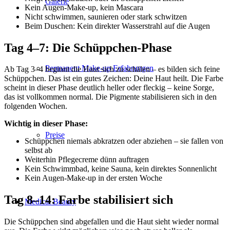
Galerie
Kein Augen-Make-up, kein Mascara
Nicht schwimmen, saunieren oder stark schwitzen
Beim Duschen: Kein direkter Wasserstrahl auf die Augen
Tag 4–7: Die Schüppchen-Phase
Permanent Make-up Erfahrungen
Ab Tag 3–4 beginnt die Haut sich zu schälen – es bilden sich feine
Schüppchen. Das ist ein gutes Zeichen: Deine Haut heilt. Die Farbe
scheint in dieser Phase deutlich heller oder fleckig – keine Sorge,
das ist vollkommen normal. Die Pigmente stabilisieren sich in den
folgenden Wochen.
Wichtig in dieser Phase:
Preise
Schüppchen niemals abkratzen oder abziehen – sie fallen von
selbst ab
Weiterhin Pflegecreme dünn auftragen
Kein Schwimmbad, keine Sauna, kein direktes Sonnenlicht
Kein Augen-Make-up in der ersten Woche
Tag 8–14: Farbe stabilisiert sich
Medical Beauty
Die Schüppchen sind abgefallen und die Haut sieht wieder normal