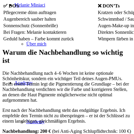
Melanie Miniaci
✅ DO’s
❌ DON’Ts
Pflegecreme dünn auftragen
Kratzen oder Schü
Augenbereich sauber halten
Schwimmbad / Sau
Sonnenschutz (Sonnenbrille)
Augen-Make-up in
Bei Fragen: Melanie kontaktieren
Direktes Sonnenlic
Geduld haben – Farbe kommt zurück
Wimpern färben in
Über mich
Warum die Nachbehandlung so wichtig
ist
Die Nachbehandlung nach 4–6 Wochen ist keine optionale
Schönheitskur, sondern ein wichtiger Teil deines Augen-PMUs.
Academy
Beim ersten Termin legt die Pigmentierung die Grundlage – bei der
Nachbehandlung verdichten wir die Farbe und korrigieren Stellen,
an denen die Haut Pigmente möglicherweise nicht optimal
aufgenommen hat.
Erst nach der Nachbehandlung steht das endgültige Ergebnis. Ich
empfehle den Termin nicht zu überspringen – er ist der Schlüssel zu
einem langlebigen, gleichmäßigen Ergebnis.
Academy
Nachbehandlung: 200 €
(bei Anti-Aging Schlupflidtechnik: 100 €)