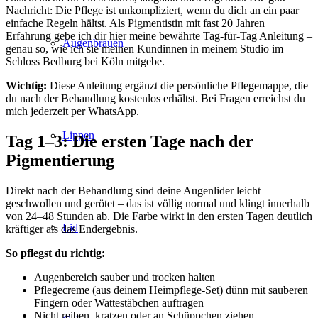
Nachricht: Die Pflege ist unkompliziert, wenn du dich an ein paar
einfache Regeln hältst. Als Pigmentistin mit fast 20 Jahren
Erfahrung gebe ich dir hier meine bewährte Tag-für-Tag Anleitung –
Augenbrauen
genau so, wie ich sie meinen Kundinnen in meinem Studio im
Schloss Bedburg bei Köln mitgebe.
Wichtig:
Diese Anleitung ergänzt die persönliche Pflegemappe, die
du nach der Behandlung kostenlos erhältst. Bei Fragen erreichst du
mich jederzeit per WhatsApp.
Lippen
Tag 1–3: Die ersten Tage nach der
Pigmentierung
Direkt nach der Behandlung sind deine Augenlider leicht
geschwollen und gerötet – das ist völlig normal und klingt innerhalb
von 24–48 Stunden ab. Die Farbe wirkt in den ersten Tagen deutlich
Lid
kräftiger als das Endergebnis.
So pflegst du richtig:
Augenbereich sauber und trocken halten
Pflegecreme (aus deinem Heimpflege-Set) dünn mit sauberen
Fingern oder Wattestäbchen auftragen
Nicht reiben, kratzen oder an Schüppchen ziehen