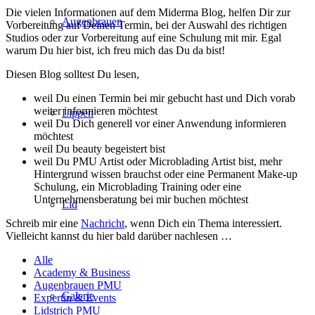
Die vielen Informationen auf dem Miderma Blog, helfen Dir zur
Augenbrauen
Vorbereitung auf Deinen Termin, bei der Auswahl des richtigen
Studios oder zur Vorbereitung auf eine Schulung mit mir. Egal
warum Du hier bist, ich freu mich das Du da bist!
Diesen Blog solltest Du lesen,
weil Du einen Termin bei mir gebucht hast und Dich vorab
weiter informieren möchtest
Lippen
weil Du Dich generell vor einer Anwendung informieren
möchtest
weil Du beauty begeistert bist
weil Du PMU Artist oder Microblading Artist bist, mehr
Hintergrund wissen brauchst oder eine Permanent Make-up
Schulung, ein Microblading Training oder eine
Unternehmensberatung bei mir buchen möchtest
Lid
Schreib mir eine
Nachricht
, wenn Dich ein Thema interessiert.
Vielleicht kannst du hier bald darüber nachlesen …
Alle
Academy & Business
Augenbrauen PMU
Galerie
Expertin & Events
Lidstrich PMU