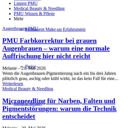
Lippen PMU
Medical Beauty & Needling
PMU Wissen & Pflege
Mehr
Augenbrauen PMU
Permanent Make-up Erfahrungen
PMU Farbkorrektur bei grauen
Augenbrauen – warum eine normale
Auffrischung hier nicht reicht
Preise
Melanie
–
21. Mai 2026
Wenn die Augenbrauen-Pigmentierung nach ein bis drei Jahren
plötzlich grau, aschig oder kühl wirkt, ist das kein Fall für eine...
Weiterlesen
Medical Beauty & Needling
Microneedling für Narben, Falten und
Medical Beauty
Pigmentstörungen: warum die Technik
entscheidet