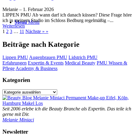
Melanie
–
1. Februar 2026
LIPPEN PMU Ab wann darf ich danach küssen? Diese Frage höre
ich in meinem Studio im Schloss Bedburg regelmäßig –...
Menü
Menü
Weiterlesen
1
2
3
…
11
Nächste » »
Beiträge nach Kategorie
Lippen PMU
Augenbrauen PMU
Lidstrich PMU
Erfahrungen
Expertin & Events
Medical Beauty
PMU Wissen &
Pflege
Academy & Business
Kategorien
Kategorien
Seit 2006 erlebe ich die Beauty Branche als Expertin. Das teile ich
gerne mit Dir.
Melanie Miniaci
Newsletter