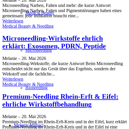
Melanie
–
20. Mai 2026
Microneedling Narben, Falten und mehr: die kurze Antwort
Microneedling Narben, Falten und Pigmentstörungen haben eines
Medical Beauty
gemeinsam: jede Indikation braucht eine...
Weiterlesen
Medical Beauty & Needling
Microneedling-Wirkstoffe ehrlich
erklärt: Exosomen, PDRN, Peptide
Microneedling
Melanie
–
20. Mai 2026
Microneedling-Wirkstoffe, die kurze Antwort Beim Microneedling
entscheidet nicht nur das Gerät über das Ergebnis, sondern der
Wirkstoff und die fachliche...
Weiterlesen
Medical Beauty & Needling
Bioneedling
Premium-Needling Rhein-Erft & Eifel:
ehrliche Wirkstoffbehandlung
Melanie
–
20. Mai 2026
Premium-Needling im Rhein-Erft-Kreis und in der Eifel, kurz erklärt
Melanie Miniaci
Premium-Needling im Rhein-Erft-Kreis und in der Eifel ist eine