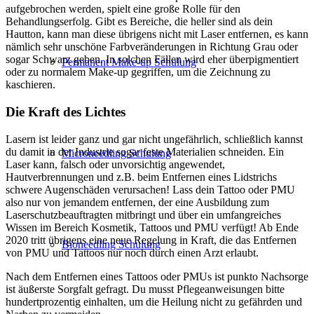
aufgebrochen werden, spielt eine große Rolle für den
Behandlungserfolg. Gibt es Bereiche, die heller sind als dein
Hautton, kann man diese übrigens nicht mit Laser entfernen, es kann
nämlich sehr unschöne Farbveränderungen in Richtung Grau oder
sogar Schwarz geben. In solchen Fällen wird eher überpigmentiert
Permanent Make-up Schulung
oder zu normalem Make-up gegriffen, um die Zeichnung zu
kaschieren.
Die Kraft des Lichtes
Lasern ist leider ganz und gar nicht ungefährlich, schließlich kannst
du damit in der Industrie sogar feste Materialien schneiden. Ein
Microneedling Schulung
Laser kann, falsch oder unvorsichtig angewendet,
Hautverbrennungen und z.B. beim Entfernen eines Lidstrichs
schwere Augenschäden verursachen! Lass dein Tattoo oder PMU
also nur von jemandem entfernen, der eine Ausbildung zum
Laserschutzbeauftragten mitbringt und über ein umfangreiches
Wissen im Bereich Kosmetik, Tattoos und PMU verfügt! Ab Ende
2020 tritt übrigens eine neue Regelung in Kraft, die das Entfernen
Bioneedling Schulung
von PMU und Tattoos nur noch durch einen Arzt erlaubt.
Nach dem Entfernen eines Tattoos oder PMUs ist punkto Nachsorge
ist äußerste Sorgfalt gefragt. Du musst Pflegeanweisungen bitte
hundertprozentig einhalten, um die Heilung nicht zu gefährden und