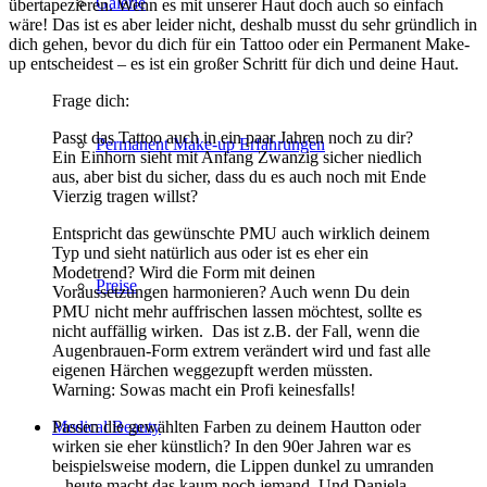
Galerie
übertapezieren. Wenn es mit unserer Haut doch auch so einfach
wäre! Das ist es aber leider nicht, deshalb musst du sehr gründlich in
dich gehen, bevor du dich für ein Tattoo oder ein Permanent Make-
up entscheidest – es ist ein großer Schritt für dich und deine Haut.
Frage dich:
Passt das Tattoo auch in ein paar Jahren noch zu dir?
Permanent Make-up Erfahrungen
Ein Einhorn sieht mit Anfang Zwanzig sicher niedlich
aus, aber bist du sicher, dass du es auch noch mit Ende
Vierzig tragen willst?
Entspricht das gewünschte PMU auch wirklich deinem
Typ und sieht natürlich aus oder ist es eher ein
Modetrend? Wird die Form mit deinen
Preise
Voraussetzungen harmonieren? Auch wenn Du dein
PMU nicht mehr auffrischen lassen möchtest, sollte es
nicht auffällig wirken. Das ist z.B. der Fall, wenn die
Augenbrauen-Form extrem verändert wird und fast alle
eigenen Härchen weggezupft werden müssten.
Warning: Sowas macht ein Profi keinesfalls!
Passen die gewählten Farben zu deinem Hautton oder
Medical Beauty
wirken sie eher künstlich? In den 90er Jahren war es
beispielsweise modern, die Lippen dunkel zu umranden
– heute macht das kaum noch jemand. Und Daniela