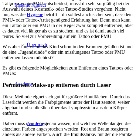
Tattoo oder ein PMU entscheidest, musst du sehr sorgfältig bei der
Melanie Miniaci
Auswahl deines Kosmetik- oder Tattoo-Studios vorgehen. Nicht
nur, was die
Hygiene
betrifft – du solltest auch sicher sein, dass dein
PMU- oder Tattoo-Artist genügend Erfahrung hat. Denn man kann
ein Tattoo oder ein PMU in der Regel zwar komplett entfernen, aber
es dauert viel länger als es zu stechen, und es ist damit auch viel
teurer. So viel zur Vorbereitung auf ein Tattoo oder PMU.
Über mich
Was aber tun, wenn das Kind schon in den Brunnen gefallen ist und
du eine „Jugendsünde“ oder ein misslungenes Tattoo oder PMU
entfernen lassen möchtest?
Es gibt es folgende Möglichkeiten zum Entfernen eines Tattoos oder
PMUs:
Academy
Permanent Make-up entfernen durch Laser
Diese Methode eignet sich gut für größere Hautflächen. Durch das
Laserlicht werden die Farbpigmente unter der Haut zerstört, weiter
abgebaut und schließlich über das Lymphsystem aus dem Körper
entfernt.
Academy
Dabei muss man sehr genau wissen, mit welchen Wellenlängen die
einzelnen Farben angesprochen werden. Rot und Braun reagieren
anders als andere Farben. Auch die Impulsstärke, mit der die Partikel