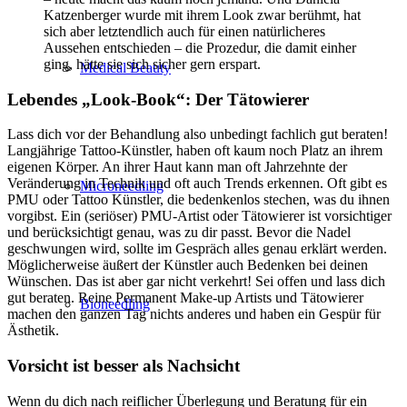
Katzenberger wurde mit ihrem Look zwar berühmt, hat
sich aber letztendlich auch für einen natürlicheres
Aussehen entschieden – die Prozedur, die damit einher
ging, hätte sie sich sicher gern erspart.
Medical Beauty
Lebendes „Look-Book“: Der Tätowierer
Lass dich vor der Behandlung also unbedingt fachlich gut beraten!
Langjährige Tattoo-Künstler, haben oft kaum noch Platz an ihrem
eigenen Körper. An ihrer Haut kann man oft Jahrzehnte der
Veränderung in Technik und oft auch Trends erkennen. Oft gibt es
Microneedling
PMU oder Tattoo Künstler, die bedenkenlos stechen, was du ihnen
vorgibst. Ein (seriöser) PMU-Artist oder Tätowierer ist vorsichtiger
und berücksichtigt genau, was zu dir passt. Bevor die Nadel
geschwungen wird, sollte im Gespräch alles genau erklärt werden.
Möglicherweise äußert der Künstler auch Bedenken bei deinen
Wünschen. Das ist aber gar nicht verkehrt! Sei offen und lass dich
gut beraten. Reine Permanent Make-up Artists und Tätowierer
Bioneedling
machen den ganzen Tag nichts anderes und haben ein Gespür für
Ästhetik.
Vorsicht ist besser als Nachsicht
Wenn du dich nach reiflicher Überlegung und Beratung für ein