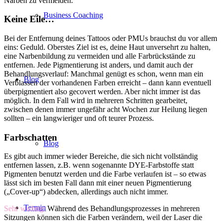
Narben zu vermeiden.
Business Coaching
Keine Eile…
Bei der Entfernung deines Tattoos oder PMUs brauchst du vor allem
eins: Geduld. Oberstes Ziel ist es, deine Haut unversehrt zu halten,
eine Narbenbildung zu vermeiden und alle Farbrückstände zu
entfernen. Jede Pigmentierung ist anders, und damit auch der
Behandlungsverlauf: Manchmal genügt es schon, wenn man ein
Blog
Verblassen der vorhandenen Farben erreicht – dann kann eventuell
überpigmentiert also gecovert werden. Aber nicht immer ist das
möglich. In dem Fall wird in mehreren Schritten gearbeitet,
zwischen denen immer ungefähr acht Wochen zur Heilung liegen
sollten – ein langwieriger und oft teurer Prozess.
Farbschatten
Blog
Es gibt auch immer wieder Bereiche, die sich nicht vollständig
entfernen lassen, z.B. wenn sogenannte DYE-Farbstoffe statt
Pigmenten benutzt werden und die Farbe verlaufen ist – so etwas
lässt sich im besten Fall dann mit einer neuen Pigmentierung
(„Cover-up“) abdecken, allerdings auch nicht immer.
Termin
Sehr wichtig:
Während des Behandlungsprozesses in mehreren
Sitzungen können sich die Farben verändern, weil der Laser die