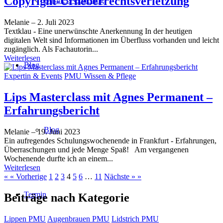
Copyright-Urheberrechtsverletzung
Business Coaching
Melanie
–
2. Juli 2023
Textklau - Eine unerwünschte Anerkennung In der heutigen
digitalen Welt sind Informationen im Überfluss vorhanden und leicht
zugänglich. Als Fachautorin...
Weiterlesen
Blog
Expertin & Events
PMU Wissen & Pflege
Lips Masterclass mit Agnes Permanent –
Erfahrungsbericht
Blog
Melanie
–
19. Juni 2023
Ein aufregendes Schulungswochenende in Frankfurt - Erfahrungen,
Überraschungen und jede Menge Spaß! Am vergangenen
Wochenende durfte ich an einem...
Weiterlesen
« « Vorherige
1
2
3
4
5
6
…
11
Nächste » »
Termin
Beiträge nach Kategorie
Lippen PMU
Augenbrauen PMU
Lidstrich PMU