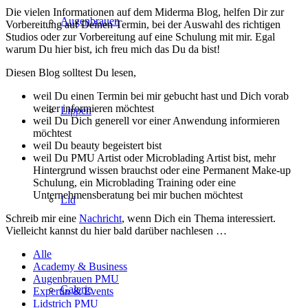
Die vielen Informationen auf dem Miderma Blog, helfen Dir zur
Augenbrauen
Vorbereitung auf Deinen Termin, bei der Auswahl des richtigen
Studios oder zur Vorbereitung auf eine Schulung mit mir. Egal
warum Du hier bist, ich freu mich das Du da bist!
Diesen Blog solltest Du lesen,
weil Du einen Termin bei mir gebucht hast und Dich vorab
weiter informieren möchtest
Lippen
weil Du Dich generell vor einer Anwendung informieren
möchtest
weil Du beauty begeistert bist
weil Du PMU Artist oder Microblading Artist bist, mehr
Hintergrund wissen brauchst oder eine Permanent Make-up
Schulung, ein Microblading Training oder eine
Unternehmensberatung bei mir buchen möchtest
Lid
Schreib mir eine
Nachricht
, wenn Dich ein Thema interessiert.
Vielleicht kannst du hier bald darüber nachlesen …
Alle
Academy & Business
Augenbrauen PMU
Galerie
Expertin & Events
Lidstrich PMU