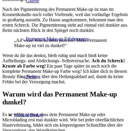
Galerie
Nach der Pigmentierung des Permanent Make-up ist man im
Kosmetikstudio noch voller Vorfreude, weil das vorläufige Ergebnis
so großartig aussieht. Zu Hause angekommen, bekommt man den
ersten Schreck. Die Pigmentierung sieht auf einmal viel dunkler aus.
Beim nächsten Blick in den Spiegel noch dunkler.
Permanent Make-up Erfahrungen
„Au weia! Was ist denn jetzt los? Mein Permanent
Make-up ist viel zu dunkel!“
Wenn du dir das denkst, bleib ruhig und mach bloß keine
Aufhellungs- und Abdeckungs- Selbstversuche.
Ach du Schreck!
Kruste ab Farbe weg!
Ein paar Tage später ist auch noch die
komplette Permanent Make-up Farbe weg? Ich kläre dich in diesem
Beauty Blog Beitrag über den Heilungsablauf auf, damit du keine
Preise
Fehler bei der Versorgung machst.
Warum wird das Permanent Make-up
dunkel?
Es ist völlig normal, dass dein Permanent Make-up oder
Medical Beauty
Microblading erst mal dunkler wird. Wie bei jeder oberflächlichen
Hautverletzung, bildet sich ein körpereigener Schutzfilm über der
Verwundung -das Wundkrüstchen.