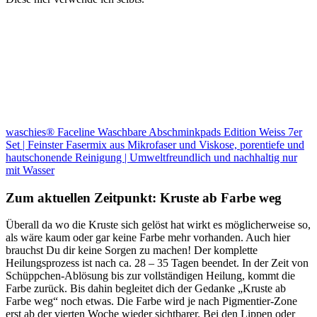
waschies® Faceline Waschbare Abschminkpads Edition Weiss 7er
Set | Feinster Fasermix aus Mikrofaser und Viskose, porentiefe und
hautschonende Reinigung | Umweltfreundlich und nachhaltig nur
mit Wasser
Zum aktuellen Zeitpunkt: Kruste ab Farbe weg
Überall da wo die Kruste sich gelöst hat wirkt es möglicherweise so,
als wäre kaum oder gar keine Farbe mehr vorhanden. Auch hier
brauchst Du dir keine Sorgen zu machen! Der komplette
Heilungsprozess ist nach ca. 28 – 35 Tagen beendet. In der Zeit von
Schüppchen-Ablösung bis zur vollständigen Heilung, kommt die
Farbe zurück. Bis dahin begleitet dich der Gedanke „Kruste ab
Farbe weg“ noch etwas. Die Farbe wird je nach Pigmentier-Zone
erst ab der vierten Woche wieder sichtbarer. Bei den Lippen oder