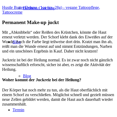
Hustle Butter Deluxe - 1oz (ca. 28g) - vegane Tattoopflege,
Business Coaching
Tattoocreme
Permanent Make-up juckt
Mit „Abknibbeln“ oder Reißen des Krüstchen, könnte die Haut
erneut verletzt werden. Der Schorf klebt dank des Eiweißes auf der
Wunde. Auch die Farbe liegt teilweise dort drin. Kratzt man ihn ab,
Blog
reißt man die Wunde erneut auf und nimmt Entzündungen, Narben
und ein unschönes Ergebnis in Kauf. Daher nicht kratzen!
Juckreiz ist bei der Heilung normal. Es ist zwar noch nicht gänzlich
wissenschaftlich erforscht, sicher ist aber, es zeigt die Aktivität der
Heilung.
Blog
Woher kommt der Juckreiz bei der Heilung?
Der Körper hat noch mehr zu tun, als die Haut oberflächlich mit
einem Schorf zu verschließen. Möglichst schnell und gezielt müssen
neue Zellen gebildet werden, damit die Haut auch dauerhaft wieder
zusammenhält.
Termin