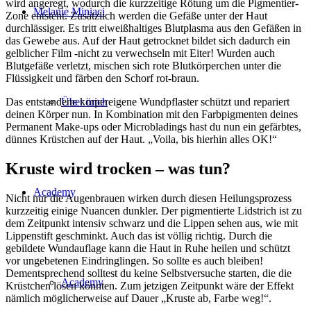
wird angeregt, wodurch die kurzzeitige Rötung um die Pigmentier-
Melanie Miniaci
Zone entsteht. Zusätzlich werden die Gefäße unter der Haut
durchlässiger. Es tritt eiweißhaltiges Blutplasma aus den Gefäßen in
das Gewebe aus. Auf der Haut getrocknet bildet sich dadurch ein
gelblicher Film -nicht zu verwechseln mit Eiter! Wurden auch
Blutgefäße verletzt, mischen sich rote Blutkörperchen unter die
Flüssigkeit und färben den Schorf rot-braun.
Das entstandene körpereigene Wundpflaster schützt und repariert
Über mich
deinen Körper nun. In Kombination mit den Farbpigmenten deines
Permanent Make-ups oder Microbladings hast du nun ein gefärbtes,
dünnes Krüstchen auf der Haut. „Voila, bis hierhin alles OK!“
Kruste wird trocken – was tun?
Academy
Nicht nur die Augenbrauen wirken durch diesen Heilungsprozess
kurzzeitig einige Nuancen dunkler. Der pigmentierte Lidstrich ist zu
dem Zeitpunkt intensiv schwarz und die Lippen sehen aus, wie mit
Lippenstift geschminkt. Auch das ist völlig richtig. Durch die
gebildete Wundauflage kann die Haut in Ruhe heilen und schützt
vor ungebetenen Eindringlingen. So sollte es auch bleiben!
Dementsprechend solltest du keine Selbstversuche starten, die die
Academy
Krüstchen lösen könnten. Zum jetzigen Zeitpunkt wäre der Effekt
nämlich möglicherweise auf Dauer „Kruste ab, Farbe weg!“.